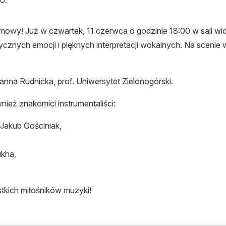
owy! Już w czwartek, 11 czerwca o godzinie 18:00 w sali wi
znych emocji i pięknych interpretacji wokalnych. Na scenie wy
anna Rudnicka, prof. Uniwersytet Zielonogórski.
ież znakomici instrumentaliści:
Jakub Gościniak,
kha,
kich miłośników muzyki!