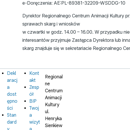
e-Doręczenia: AE:PL-89381-32209-WSDDG-10
Dyrektor Regionalnego Centrum Animacji Kultury p
sprawach skarg i wniosków
w czwartki w godz. 14.00 – 16.00. W przypadku ni
interesantów przyjmuje Zastępca Dyrektora lub in
skarg znajduje się w sekretariacie Regionalnego Cen
Dekl
Kont
Informacje
Instytucja
Regional
prawne
aracj
akt
ne
a
Zesp
Centrum
dost
ół
Animacji
ępno
BIP
Kultury
ści
Twoj
ul.
Stan
a
Henryka
dard
wizyt
Sienkiew
y
a