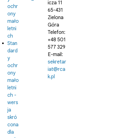
icza 11
ochr
65-431
ony
Zielona
mało
Góra
letni
Telefon:
ch
+48 501
Stan
577 329
dard
E-mail:
y
sekretar
ochr
iat@rca
ony
k.pl
mało
letni
ch -
wers
ja
skró
cona
dla