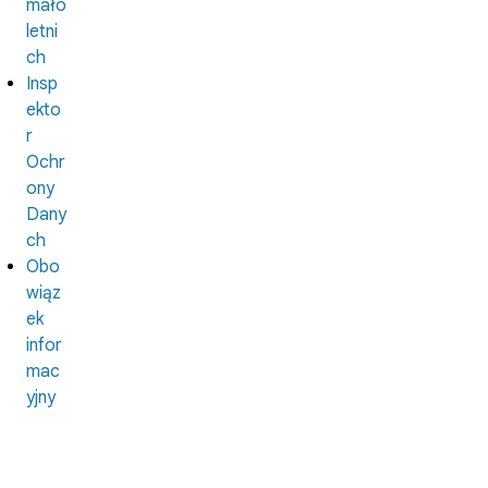
mało
letni
ch
Insp
ekto
r
Ochr
ony
Dany
ch
Obo
wiąz
ek
infor
mac
yjny