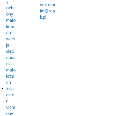
y
sekretar
ochr
iat@rca
ony
k.pl
mało
letni
ch -
wers
ja
skró
cona
dla
mało
letni
ch
Insp
ekto
r
Ochr
ony