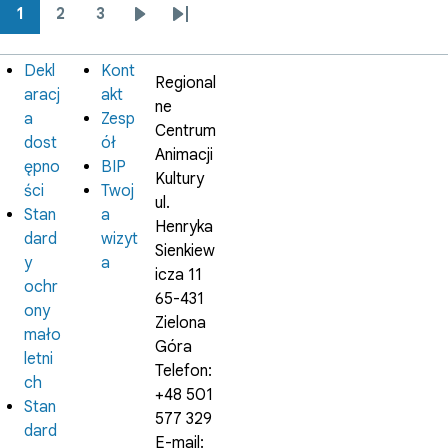
1
2
3
Stronicowanie
Strona
Strona
Strona
Następna
Ostatnia
strona
strona
Dekl
Kont
Informacje
Instytucja
Regional
prawne
aracj
akt
ne
a
Zesp
Centrum
dost
ół
Animacji
ępno
BIP
Kultury
ści
Twoj
ul.
Stan
a
Henryka
dard
wizyt
Sienkiew
y
a
icza 11
ochr
65-431
ony
Zielona
mało
Góra
letni
Telefon:
ch
+48 501
Stan
577 329
dard
E-mail: