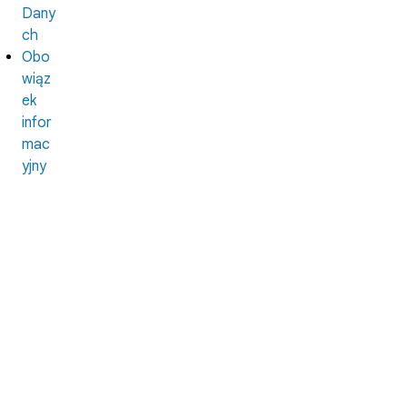
Dany
ch
Obo
wiąz
ek
infor
mac
yjny