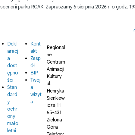
scenerii parku RCAK. Zapraszamy 6 sierpnia 2026 r. o godz. 19
Dekl
Kont
Informacje
Instytucja
Regional
prawne
aracj
akt
ne
a
Zesp
Centrum
dost
ół
Animacji
ępno
BIP
Kultury
ści
Twoj
ul.
Stan
a
Henryka
dard
wizyt
Sienkiew
y
a
icza 11
ochr
65-431
ony
Zielona
mało
Góra
letni
Telefon: