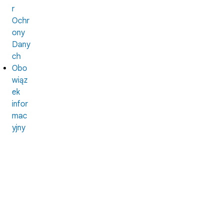
r
Ochr
ony
Dany
ch
Obo
wiąz
ek
infor
mac
yjny