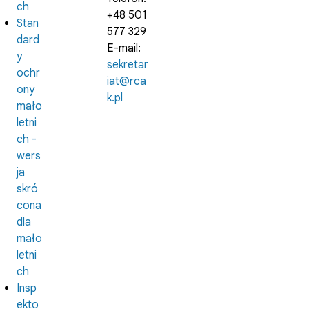
ch
+48 501
Stan
577 329
dard
E-mail:
y
sekretar
ochr
iat@rca
ony
k.pl
mało
letni
ch -
wers
ja
skró
cona
dla
mało
letni
ch
Insp
ekto