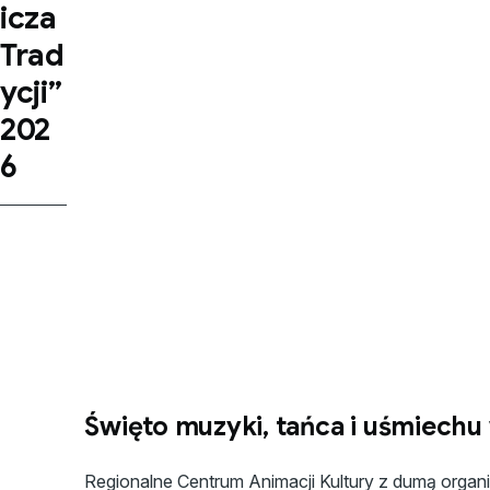
icza
Trad
ycji”
202
6
Święto muzyki, tańca i uśmiech
Regionalne Centrum Animacji Kultury z dumą organ