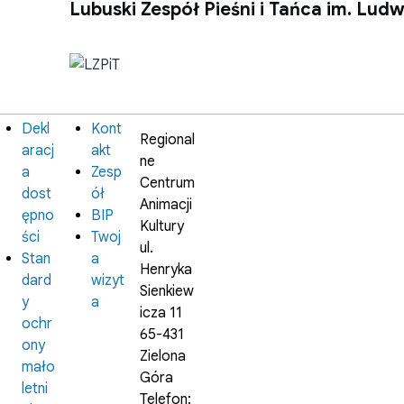
Lubuski Zespół Pieśni i Tańca im. Lud
Dekl
Kont
Informacje
Instytucja
Regional
prawne
aracj
akt
ne
a
Zesp
Centrum
dost
ół
Animacji
ępno
BIP
Kultury
ści
Twoj
ul.
Stan
a
Henryka
dard
wizyt
Sienkiew
y
a
icza 11
ochr
65-431
ony
Zielona
mało
Góra
letni
Telefon: