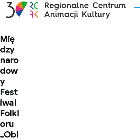
Przejdź do treści
Me
Mię
dzy
naro
dow
y
Fest
iwal
Folkl
oru
„Obl