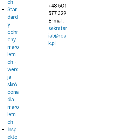
ch
+48 501
Stan
577 329
dard
E-mail:
y
sekretar
ochr
iat@rca
ony
k.pl
mało
letni
ch -
wers
ja
skró
cona
dla
mało
letni
ch
Insp
ekto