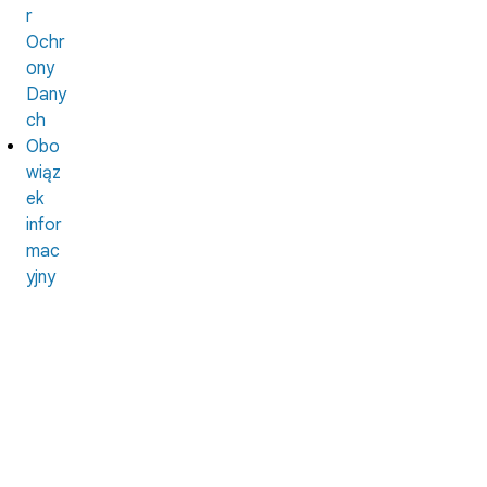
r
Ochr
ony
Dany
ch
Obo
wiąz
ek
infor
mac
yjny