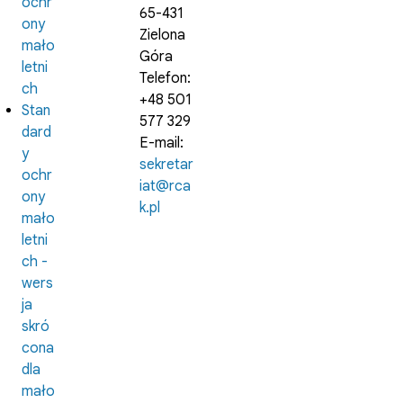
ochr
65-431
ony
Zielona
mało
Góra
letni
Telefon:
ch
+48 501
Stan
577 329
dard
E-mail:
y
sekretar
ochr
iat@rca
ony
k.pl
mało
letni
ch -
wers
ja
skró
cona
dla
mało