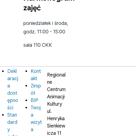
zajęć
poniedziałek i środa,
godz. 11:00 - 15:00
sala 110 CKK
Dekl
Kont
Informacje
Instytucja
Regional
prawne
aracj
akt
ne
a
Zesp
Centrum
dost
ół
Animacji
ępno
BIP
Kultury
ści
Twoj
ul.
Stan
a
Henryka
dard
wizyt
Sienkiew
y
a
icza 11