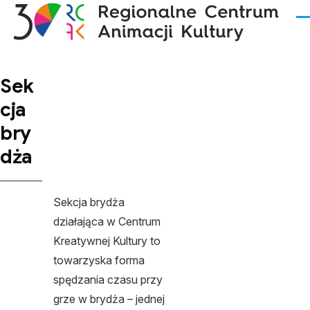
Przejdź do treści
Me
Sek
cja
bry
dża
Sekcja brydża
działająca w Centrum
Kreatywnej Kultury to
towarzyska forma
spędzania czasu przy
grze w brydża – jednej