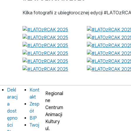
Kilka fotografii z ubiegłorocznej edycji #LATOzRC
Dekl
Kont
Informacje
Instytucja
Regional
prawne
aracj
akt
ne
a
Zesp
Centrum
dost
ół
Animacji
ępno
BIP
Kultury
ści
Twoj
ul.