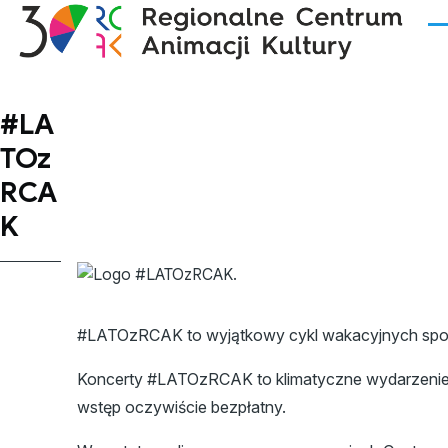
Przejdź do treści
Me
#LA
TOz
RCA
K
#LATOzRCAK to wyjątkowy cykl wakacyjnych spotka
Koncerty #LATOzRCAK to klimatyczne wydarzenie od
wstęp oczywiście bezpłatny.