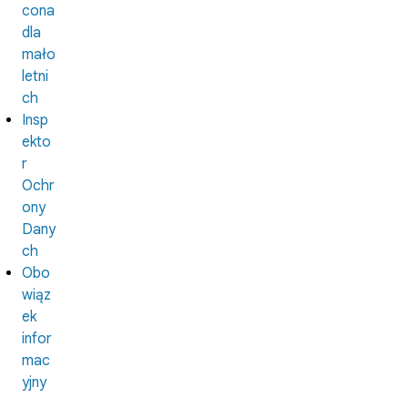
cona
dla
mało
letni
ch
Insp
ekto
r
Ochr
ony
Dany
ch
Obo
wiąz
ek
infor
mac
yjny