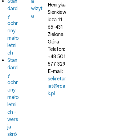
Stan
a
Henryka
dard
wizyt
Sienkiew
y
a
icza 11
ochr
65-431
ony
Zielona
mało
Góra
letni
Telefon:
ch
+48 501
Stan
577 329
dard
E-mail:
y
sekretar
ochr
iat@rca
ony
k.pl
mało
letni
ch -
wers
ja
skró