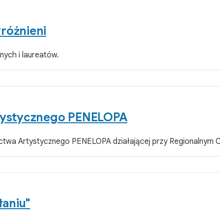
yróżnieni
nych i laureatów.
rtystycznego PENELOPA
actwa Artystycznego PENELOPA działającej przy Regionalnym Ce
łaniu"