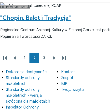
Fot. Paweł Janczaruk
"Chopin. Balet i Tradycja"
Regionalne Centrum Animacji Kultury w Zielonej Górze jest part
Popierania Twórczości ZAiKS.
1
2
3
Stronicowanie
Pierwsza
Poprzednia
Strona
Strona
Strona
Następna
Ostatnia
strona
strona
strona
strona
Deklaracja dostępności
Kontakt
Informacje
Instytucja
prawne
Standardy ochrony
Zespół
małoletnich
BIP
Standardy ochrony
Twoja wizyta
małoletnich - wersja
skrócona dla małoletnich
Inspektor Ochrony