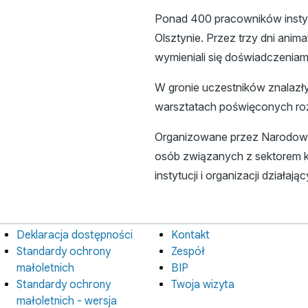
Ponad 400 pracowników instytuc
Olsztynie. Przez trzy dni ani
wymieniali się doświadczeniam
W gronie uczestników znalazły
warsztatach poświęconych roz
Organizowane przez Narodowe 
osób związanych z sektorem k
instytucji i organizacji działaj
Deklaracja dostępności
Kontakt
Informacje
Instytucja
prawne
Standardy ochrony
Zespół
małoletnich
BIP
Standardy ochrony
Twoja wizyta
małoletnich - wersja